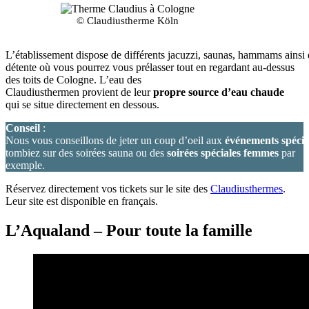
© Claudiustherme Köln
L’établissement dispose de différents jacuzzi, saunas, hammams ainsi
détente où vous pourrez vous prélasser tout en regardant au-dessus
des toits de Cologne. L’eau des
Claudiusthermen provient de leur
propre source d’eau chaude
qui se situe directement en dessous.
Conseil
:
Nous vous conseillons de jeter un coup d’oeil aux
événements spéci
tombiez sur des soirées sauna ou des
soirées spéciales femmes
par
exemple.
Réservez directement vos tickets sur le site des
Claudiusthermes
.
Leur site est disponible en français.
L’Aqualand – Pour toute la famille